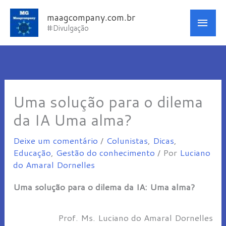
Ir
Men
maagcompany.com.br
para
#Divulgação
princ
o
conteúdo
Uma solução para o dilema
da IA Uma alma?
Deixe um comentário
/
Colunistas
,
Dicas
,
Educação
,
Gestão do conhecimento
/ Por
Luciano
do Amaral Dornelles
Uma solução para o dilema da IA: Uma alma?
Prof. Ms. Luciano do Amaral Dornelles