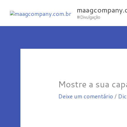
Ir
maagcompany.
para
#Divulgação
o
conteúdo
Mostre a sua cap
Deixe um comentário
/
Dic