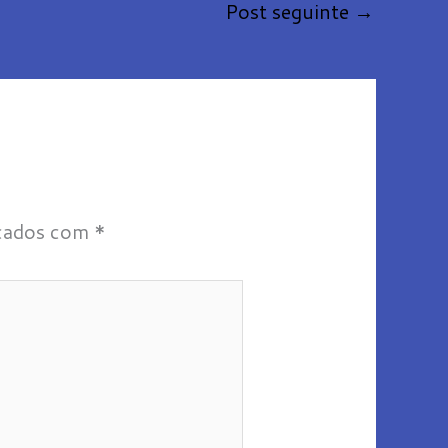
Post seguinte
→
rcados com
*