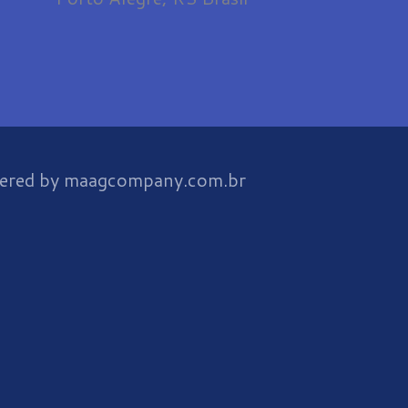
t
u
b
e
ered by maagcompany.com.br
m