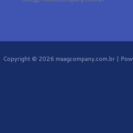
e
t
b
a
o
g
o
r
Copyright © 2026 maagcompany.com.br | Pow
k
a