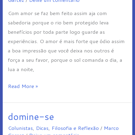
Com amor se faz bem feito assim aja com
sabedoria porque o rio bem protegido leva
benefícios por toda parte logo guarde as
experiências. O amor é mais forte que ódio assim
a boa impressão que você deixa nos outros é
força a seu favor, porque o sol comanda o dia, a
lua a noite,
Read More »
domine-se
domine-
se
Colunistas
,
Dicas
,
Filosofia e Reflexão
/
Marco
Garcez
/
Deixe um comentário