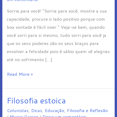
Sorria para você! “Sorria para você, mostre a sua
capacidade, procure o lado positivo porque com
boa vontade é fácil viver.” Veja-se bem, quando
você sorri para si mesmo, tudo sorri para você ja
que os seus poderes são os seus braços para
envolver a felicidade pois é sábio quem vê alegrias
até no sofrimento […]
Read More »
Filosofia estoica
Filosofia
estoica
Colunistas
,
Dicas
,
Educação
,
Filosofia e Reflexão
/
Marco Garcez
/
Deixe um comentário