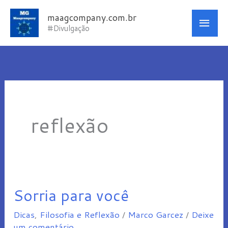
Ir
Men
maagcompany.com.br
para
#Divulgação
princ
o
conteúdo
reflexão
Sorria para você
Sorria
para
Dicas
,
Filosofia e Reflexão
/
Marco Garcez
/
Deixe
você
um comentário