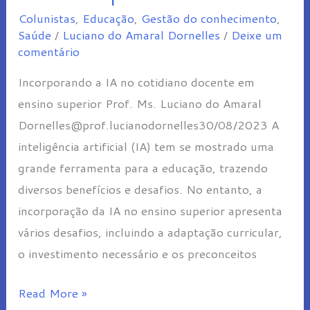
Colunistas
,
Educação
,
Gestão do conhecimento
,
cotidiano
Saúde
/
Luciano do Amaral Dornelles
/
Deixe um
docente
comentário
em
Incorporando a IA no cotidiano docente em
ensino
ensino superior Prof. Ms. Luciano do Amaral
superior
Dornelles@prof.lucianodornelles30/08/2023 A
inteligência artificial (IA) tem se mostrado uma
grande ferramenta para a educação, trazendo
diversos benefícios e desafios. No entanto, a
incorporação da IA no ensino superior apresenta
vários desafios, incluindo a adaptação curricular,
o investimento necessário e os preconceitos
Read More »