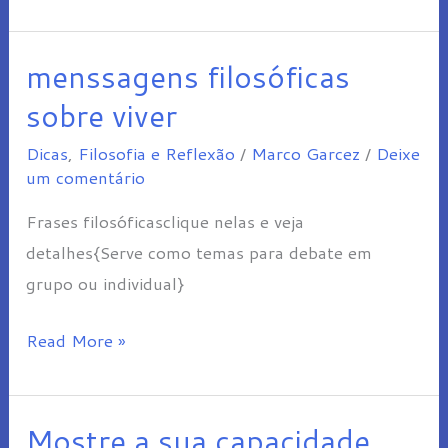
menssagens filosóficas
menssagens
filosóficas
sobre viver
sobre
Dicas
,
Filosofia e Reflexão
/
Marco Garcez
/
Deixe
viver
um comentário
Frases filosóficasclique nelas e veja
detalhes{Serve como temas para debate em
grupo ou individual}
Read More »
Mostre a sua capacidade
Mostre