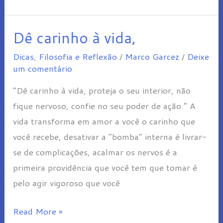
Dê carinho à vida,
Dê
carinho
Dicas
,
Filosofia e Reflexão
/
Marco Garcez
/
Deixe
à
um comentário
vida,
“Dê carinho à vida, proteja o seu interior, não
fique nervoso, confie no seu poder de ação.” A
vida transforma em amor a você o carinho que
você recebe, desativar a “bomba” interna é livrar-
se de complicações, acalmar os nervos é a
primeira providência que você tem que tomar é
pelo agir vigoroso que você
Read More »