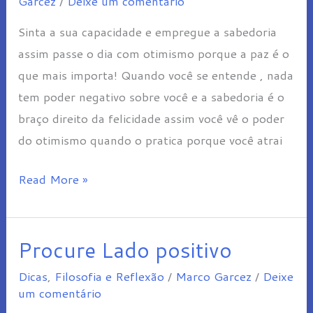
Garcez
/
Deixe um comentário
capacidade
Sinta a sua capacidade e empregue a sabedoria
assim passe o dia com otimismo porque a paz é o
que mais importa! Quando você se entende , nada
tem poder negativo sobre você e a sabedoria é o
braço direito da felicidade assim você vê o poder
do otimismo quando o pratica porque você atrai
Read More »
Procure Lado positivo
Procure
Lado
Dicas
,
Filosofia e Reflexão
/
Marco Garcez
/
Deixe
positivo
um comentário