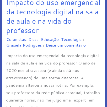
Impacto do uso emergencial
Impacto
do
da tecnologia digital na sala
uso
de aula e na vida do
emergencial
professor
da
tecnologia
Colunistas
,
Dicas
,
Educação
,
Tecnologia
/
Grasiela Rodrigues
/
Deixe um comentário
digital
na
Impacto do uso emergencial da tecnologia digital
sala
na sala de aula e na vida do professor O ano de
de
2020 nos atravessou (e ainda está nos
aula
atravessando) de uma forma diferente. A
e
pandemia alterou a nossa rotina. Por exemplo:
na
sou professora da rede pública estadual, trabalho
vida
quarenta horas, não me julgo uma “expert” em
do