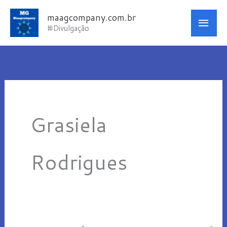
Ir
Men
maagcompany.com.br
para
#Divulgação
princ
o
conteúdo
Grasiela
Rodrigues