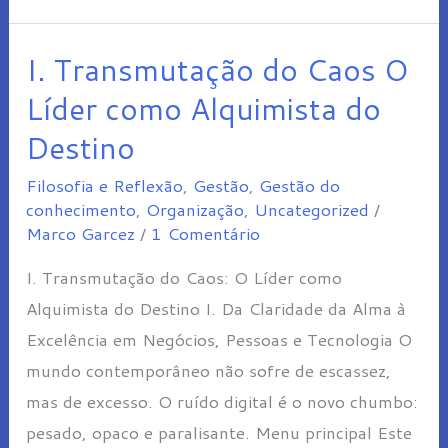
I. Transmutação do Caos O
I.
Transmutação
Líder como Alquimista do
do
Destino
Caos
Filosofia e Reflexão
,
Gestão
,
Gestão do
O
conhecimento
,
Organização
,
Uncategorized
/
Líder
Marco Garcez
/
1 Comentário
como
I. Transmutação do Caos: O Líder como
Alquimista
Alquimista do Destino I. Da Claridade da Alma à
do
Excelência em Negócios, Pessoas e Tecnologia O
Destino
mundo contemporâneo não sofre de escassez,
mas de excesso. O ruído digital é o novo chumbo:
pesado, opaco e paralisante. Menu principal Este