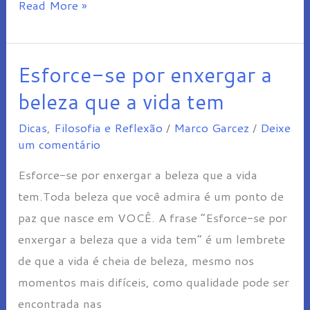
Read More »
Esforce-se por enxergar a
Esforce-
se
beleza que a vida tem
por
Dicas
,
Filosofia e Reflexão
/
Marco Garcez
/
Deixe
enxergar
um comentário
a
Esforce-se por enxergar a beleza que a vida
beleza
tem.Toda beleza que você admira é um ponto de
que
paz que nasce em VOCÊ. A frase “Esforce-se por
a
enxergar a beleza que a vida tem” é um lembrete
vida
de que a vida é cheia de beleza, mesmo nos
tem
momentos mais difíceis, como qualidade pode ser
encontrada nas