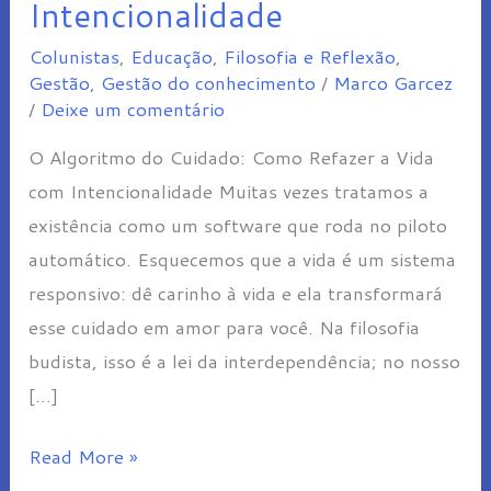
Intencionalidade
Cuidado:
Colunistas
,
Educação
,
Filosofia e Reflexão
,
Como
Gestão
,
Gestão do conhecimento
/
Marco Garcez
Refazer
/
Deixe um comentário
a
O Algoritmo do Cuidado: Como Refazer a Vida
Vida
com Intencionalidade Muitas vezes tratamos a
com
existência como um software que roda no piloto
Intencionalidade
automático. Esquecemos que a vida é um sistema
responsivo: dê carinho à vida e ela transformará
esse cuidado em amor para você. Na filosofia
budista, isso é a lei da interdependência; no nosso
[…]
Read More »