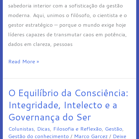
sabedoria interior com a sofisticação da gestão
moderna. Aqui, unimos o filósofo, o cientista e o
gestor estratégico — porque o mundo exige hoje
líderes capazes de transmutar caos em potência,
dados em clareza, pessoas
Read More »
O Equilíbrio da Consciência:
O
Equilíbrio
Integridade, Intelecto e a
da
Governança do Ser
Consciência:
Colunistas
,
Dicas
,
Filosofia e Reflexão
,
Gestão
,
Integridade,
Gestão do conhecimento
/
Marco Garcez
/
Deixe
Intelecto