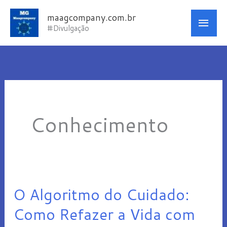
Ir
Men
maagcompany.com.br
para
#Divulgação
princ
o
conteúdo
Conhecimento
O Algoritmo do Cuidado:
O
Algoritmo
Como Refazer a Vida com
do