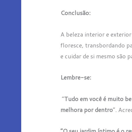
Conclusão:
A beleza interior e exterio
floresce, transbordando pa
e cuidar de si mesmo são pa
Lembre-se:
“
Tudo em você é muito be
melhora por dentro
“. Acre
“O seu jardim íntimo é o r