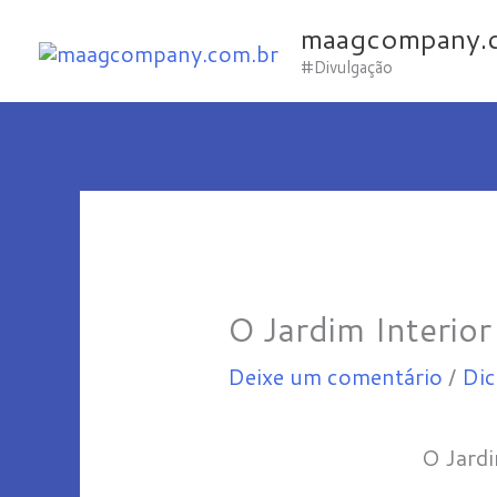
Ir
maagcompany.
para
#Divulgação
o
conteúdo
O Jardim Interior
Deixe um comentário
/
Dic
O Jardi