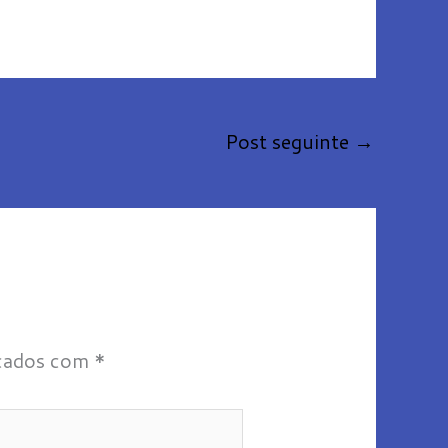
Post seguinte
→
rcados com
*