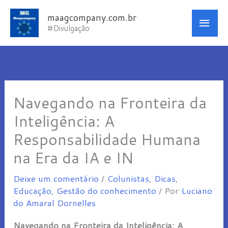
Ir
Men
maagcompany.com.br
para
#Divulgação
princ
o
conteúdo
Navegando na Fronteira da
Inteligência: A
Responsabilidade Humana
na Era da IA e IN
Deixe um comentário
/
Colunistas
,
Dicas
,
Educação
,
Gestão do conhecimento
/ Por
Luciano
do Amaral Dornelles
Navegando na Fronteira da Inteligência: A