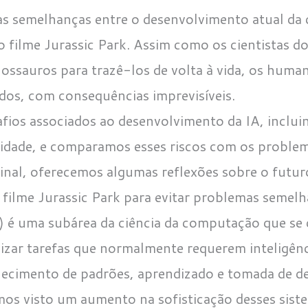
s semelhanças entre o desenvolvimento atual da 
a do filme Jurassic Park. Assim como os cientistas 
ossauros para trazê-los de volta à vida, os huma
dos, com consequências imprevisíveis.
afios associados ao desenvolvimento da IA, inclui
lidade, e comparamos esses riscos com os proble
final, oferecemos algumas reflexões sobre o fut
 filme Jurassic Park para evitar problemas semelh
(IA) é uma subárea da ciência da computação que s
lizar tarefas que normalmente requerem inteligênc
nhecimento de padrões, aprendizado e tomada de d
mos visto um aumento na sofisticação desses sist