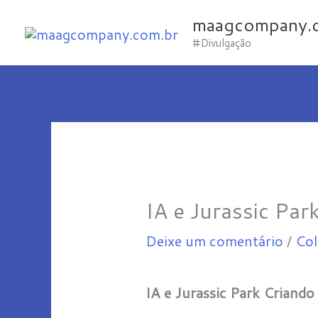
Ir
maagcompany.
para
#Divulgação
o
conteúdo
IA e Jurassic Pa
Deixe um comentário
/
Col
IA e Jurassic Park Crian