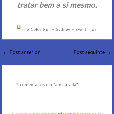
tratar bem a si mesmo.
←
Post anterior
Post seguinte
→
2 comentários em “ame a vida”
Pingback:
menssagens filosóficas sobre viver