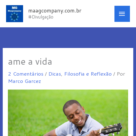
Ir
Men
maagcompany.com.br
para
#Divulgação
princ
o
conteúdo
ame a vida
2 Comentários
/
Dicas
,
Filosofia e Reflexão
/ Por
Marco Garcez