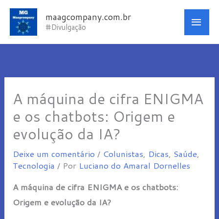
Ir
Men
maagcompany.com.br
para
#Divulgação
princ
o
conteúdo
A máquina de cifra ENIGMA
e os chatbots: Origem e
evolução da IA?
Deixe um comentário
/
Colunistas
,
Dicas
,
Saúde
,
Tecnologia
/ Por
Luciano do Amaral Dornelles
A máquina de cifra ENIGMA e os chatbots:
Origem e evolução da IA?