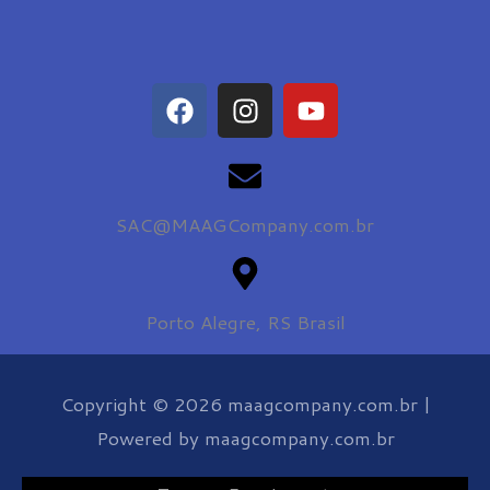
F
I
Y
a
n
o
c
s
u
e
t
t
b
a
u
SAC@MAAGCompany.com.br
o
g
b
o
r
e
k
a
m
Porto Alegre, RS Brasil
Copyright © 2026 maagcompany.com.br |
Powered by maagcompany.com.br