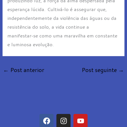
produzindo luz, a força da alma despertada pela
esperança lúcida. Cultivá‑lo é assegurar que,
independentemente da violência das águas ou da
resistência do solo, a vida continue a
manifestar‑se como uma maravilha em constante
e luminosa evolução.
←
Post anterior
Post seguinte
→
F
I
Y
a
n
o