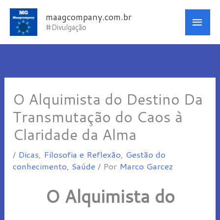
Ir
Men
maagcompany.com.br
para
#Divulgação
princ
o
conteúdo
O Alquimista do Destino Da
Transmutação do Caos à
Claridade da Alma
/
Dicas
,
Filosofia e Reflexão
,
Gestão do
conhecimento
,
Saúde
/ Por
Marco Garcez
O Alquimista do