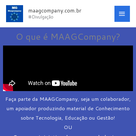
Ir
Men
maagcompany.com.br
para
#Divulgação
princ
o
conteúdo
O que é MAAGCompany?
Faça parte da MAAGCompany, seja um colaborador,
um apoiador produzindo material de Conhecimento
sobre Tecnologia, Educação ou Gestão!
OU