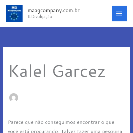
Ir
Men
maagcompany.com.br
para
#Divulgação
princ
o
Pesquisar
conteúdo
por:
Kalel Garcez
Parece que não conseguimos encontrar o que
você está procurando. Talvez fazer uma pesquisa